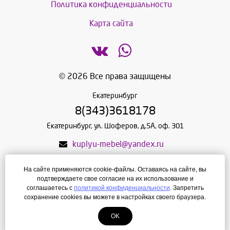
Политика конфиденциальности
Карта сайта
© 2026 Все права защищены
Екатеринбург
8(343)3618178
Екатеринбург, ул. Шоферов, д.5А, оф. 301
kuplyu-mebel@yandex.ru
620072
,
Екатеринбург
,
пер. Шоферов д. 5, оф. 301
На сайте применяются cookie-файлы. Оставаясь на сайте, вы
ИП Малышева Е.С.
подтверждаете свое согласие на их использование и
ИНН: 666002164592
соглашаетесь с
политикой конфиденциальности
. Запретить
сохранение cookies вы можете в настройках своего браузера.
Режим работы: пн-пт 09.00-17.00, сб-вс - выходные
OK
Создание сайта
—
ЛегионА